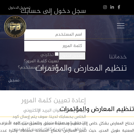
تسجيل الدخول
سجل دخول إلى حسابك
تذكرني
خدماتنا
تسجيل الدخول
نسيت كلمـة المرور؟
تنظيم المعارض والمؤتمرات
نسيت اسم المستخدم؟
تسجيل
إعادة تعيين كلمة المرور
تنظيم المعارض والمؤتمرات
يرجى إدخال عنوان البريد الإلكتروني
الخاص بحسابك لدينا. سوف يتم إرسال كود
التحقق إلى هذا العنوان. حالما تستلم كود
تحتاج المعارض بشكل خاص إلى تنظيم وتخطيط مسبق وتنسيق بين كافة الأطراف
التحقق, سيكون بإمكانك تعيين كلمة مرور
المعنية طويل المدى، حيث تتميز المعارض باتساع المساحة المغطاة، وكثرة عدد