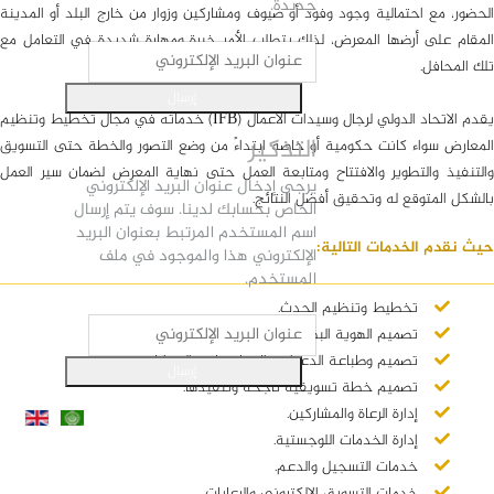
جديدة.
الحضور، مع احتمالية وجود وفود أو ضيوف ومشاركين وزوار من خارج البلد أو المدينة
المقام على أرضها المعرض، لذلك يتطلب الأمر خبرة ومهارة شديدة في التعامل مع
تلك المحافل.
إرسال
يقدم الاتحاد الدولي لرجال وسيدات الأعمال (IFB) خدماته في مجال تخطيط وتنظيم
التذكير
المعارض سواء كانت حكومية أو خاصة ابتداءً من وضع التصور والخطة حتى التسويق
والتنفيذ والتطوير والافتتاح ومتابعة العمل حتى نهاية المعرض لضمان سير العمل
يرجى إدخال عنوان البريد الإلكتروني
بالشكل المتوقع له وتحقيق أفضل النتائج.
الخاص بحسابك لدينا. سوف يتم إرسال
اسم المستخدم المرتبط بعنوان البريد
حيث نقدم الخدمات التالية:
الإلكتروني هذا والموجود في ملف
المستخدم.
تخطيط وتنظيم الحدث.
تصميم الهوية البصرية للحدث.
تصميم وطباعة الدعوات والمطبوعات والهدايا.
إرسال
تصميم خطة تسويقية ناجحة وتنفيذها.
إدارة الرعاة والمشاركين.
إدارة الخدمات اللوجستية.
خدمات التسجيل والدعم.
خدمات التسويق الالكتروني والرعايات.